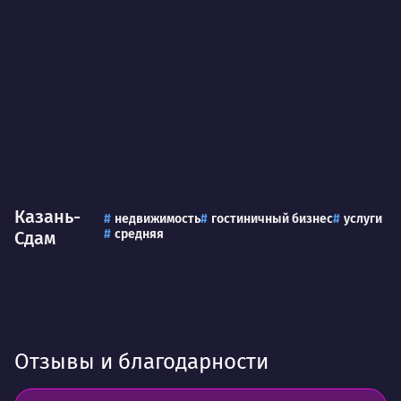
пони
О работе
нуж
Ты — это то, что ты делаешь. Этим всё
О 
сказано.
Нра
Казань-
недвижимость
гостиничный бизнес
услуги
средняя
Сдам
Отзывы и благодарности