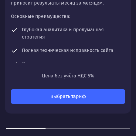
приносит результаты месяц за месяцем.
Основные преимущества:
Глубокая аналитика и продуманная
стратегия
Полная техническая исправность сайта
Оптимизация контента и структуры
Цена без учёта НДС 5%
Регулярный мониторинг и чистка профиля
Что получите:
Выбрать тариф
Постепенный, но уверенный рост органического
трафика, улучшение позиций по ключевым
запросам и увеличение видимости вашего сайта
в поисковых системах.
Для кого: