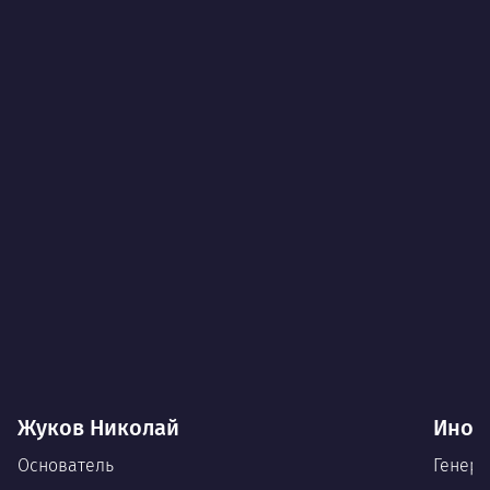
Жуков Николай
Иноз
Основатель
Генера