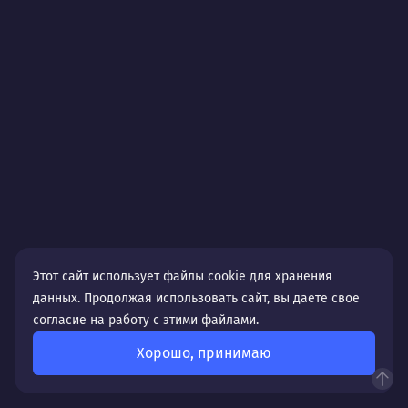
Работать с Казанью — значит действовать в
парадигме роста и статуса. Выбирая нас в партнеры,
вы получаете команду, которая понимает амбиции
современного города и помогает бизнесу
соответствовать им в цифровом пространстве. Мы
создадим сайт, который станет вашим
преимуществом в борьбе за внимание
требовательной аудитории, усилит имидж компании
и откроет новые возможности на одном из самых
перспективных рынков страны.
Этот сайт использует файлы cookie для хранения
данных. Продолжая использовать сайт, вы даете свое
согласие на работу с этими файлами.
Хорошо, принимаю