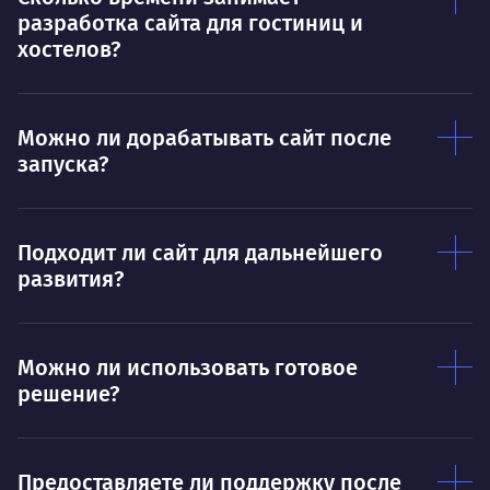
Нравится
разработка сайта для гостиниц и
Тру
Дышать. Без этого совсем не могу.
хостелов?
соз
Умею
Ум
Можно ли дорабатывать сайт после
Договариваться.
Выс
запуска?
пони
О работе
нуж
Ты — это то, что ты делаешь. Этим всё
О 
Подходит ли сайт для дальнейшего
сказано.
развития?
Нра
Можно ли использовать готовое
решение?
Предоставляете ли поддержку после