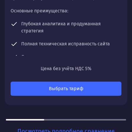
Основные преимущества:
Глубокая аналитика и продуманная
стратегия
Полная техническая исправность сайта
Оптимизация контента и структуры
Цена без учёта НДС 5%
Регулярный мониторинг и чистка профиля
Что получите:
Выбрать тариф
Постепенный, но уверенный рост органического
трафика, улучшение позиций по ключевым
запросам и увеличение видимости вашего сайта
в поисковых системах.
Для кого:
Посмотреть подробное сравнение
Для бизнесов, которые ценят стабильность и