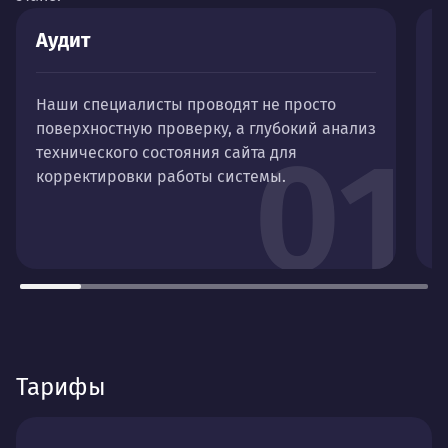
Аудит
А
Наши специалисты проводят не просто
П
поверхностную проверку, а глубокий анализ
“
01
технического состояния сайта для
д
корректировки работы системы.
н
п
п
Тарифы