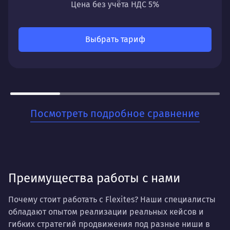
Цена без учёта НДС 5%
Отчетность по ключевым показателям
Что получите:
Выбрать тариф
Стабильный поток заявок с минимальными
временными затратами. Понятную систему
отчетности и рекомендации для дальнейшего
развития.
Для кого:
Посмотреть подробное сравнение
Для стартапов и малого бизнеса, которые хотят
быстро начать получать заявки и тестировать
спрос на свои товары или услуги. Когда важна
скорость запуска и прозрачность результатов.
Преимущества работы с нами
Почему стоит работать с Flexites? Наши специалисты
обладают опытом реализации реальных кейсов и
гибких стратегий продвижения под разные ниши в