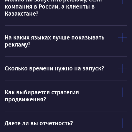
Нравится
компания в России, а клиенты в
Тру
Дышать. Без этого совсем не могу.
Казахстане?
соз
Умею
Ум
На каких языках лучше показывать
Договариваться.
Выс
рекламу?
пони
О работе
нуж
Ты — это то, что ты делаешь. Этим всё
О 
Сколько времени нужно на запуск?
сказано.
Нра
Как выбирается стратегия
продвижения?
Даете ли вы отчетность?