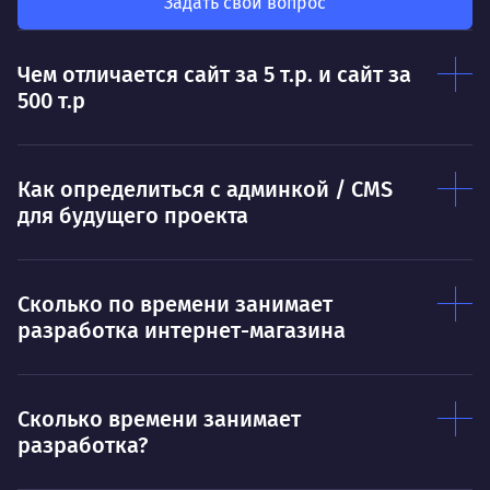
был больше, чем сумма результатов
Задать свой вопрос
клие
каждого в отдельности
Нр
Чем отличается сайт за 5 т.р. и сайт за
Нравится
500 т.р
Тру
Дышать. Без этого совсем не могу.
соз
Умею
Ум
Как определиться с админкой / CMS
для будущего проекта
Договариваться.
Выс
пони
О работе
нуж
Сколько по времени занимает
Ты — это то, что ты делаешь. Этим всё
О 
разработка интернет-магазина
сказано.
Нра
Сколько времени занимает
разработка?