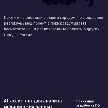
Пока мы не работали с вашим городом, но с радостью
реализуем ваш проект, а пока раздумываете
посмотрите наши реализованные проекты в других
городах России.
AI-ассистент для анализа
Заказная
разработка ПО
медицинских данных