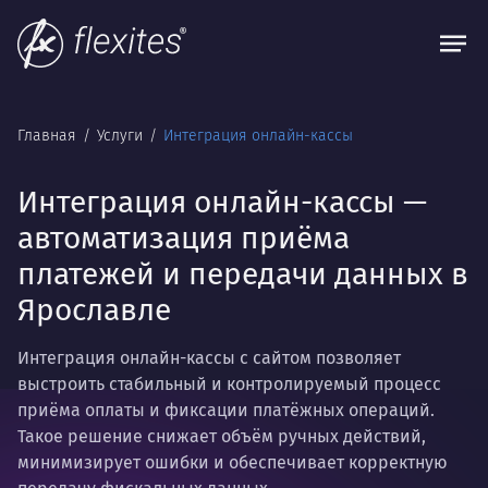
Главная
Услуги
Интеграция онлайн-кассы
Интеграция онлайн-кассы —
автоматизация приёма
платежей и передачи данных в
Ярославле
Интеграция онлайн-кассы с сайтом позволяет
выстроить стабильный и контролируемый процесс
приёма оплаты и фиксации платёжных операций.
Такое решение снижает объём ручных действий,
минимизирует ошибки и обеспечивает корректную