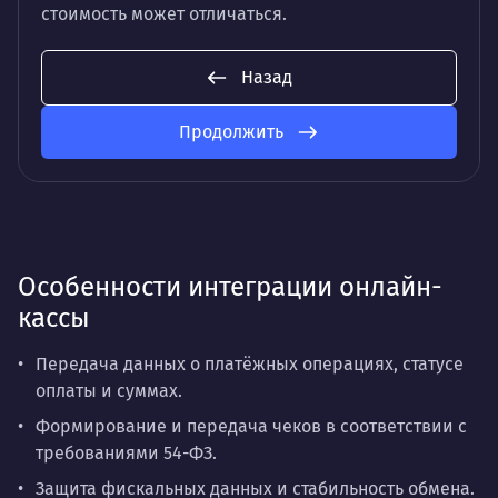
стоимость может отличаться.
Назад
Продолжить
Особенности интеграции онлайн-
кассы
Передача данных о платёжных операциях, статусе
оплаты и суммах.
Формирование и передача чеков в соответствии с
требованиями 54-ФЗ.
Защита фискальных данных и стабильность обмена.