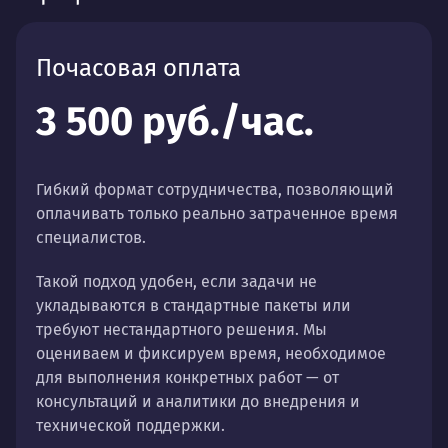
Почасовая оплата
3 500 руб./час.
Гибкий формат сотрудничества, позволяющий
оплачивать только реально затраченное время
специалистов.
Такой подход удобен, если задачи не
укладываются в стандартные пакеты или
требуют нестандартного решения. Мы
оцениваем и фиксируем время, необходимое
для выполнения конкретных работ — от
консультаций и аналитики до внедрения и
технической поддержки.