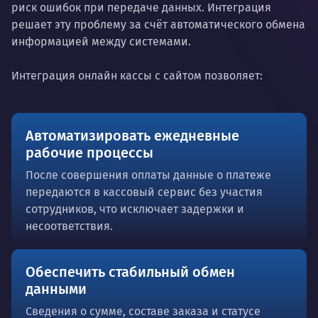
риск ошибок при передаче данных. Интеграция
решает эту проблему за счёт автоматического обмена
информацией между системами.
Интеграция онлайн кассы с сайтом позволяет:
Автоматизировать ежедневные
рабочие процессы
После совершения оплаты данные о платеже
передаются в кассовый сервис без участия
сотрудников, что исключает задержки и
несоответствия.
Обеспечить стабильный обмен
данными
Сведения о сумме, составе заказа и статусе