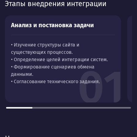
Этапы внедрения интеграции
Анализ и постановка задачи
П
• Изучение структуры сайта и
•
существующих процессов.
в
• Определение целей интеграции систем.
•
01
• Формирование сценариев обмена
д
данными.
•
• Согласование технического задания.
и
•