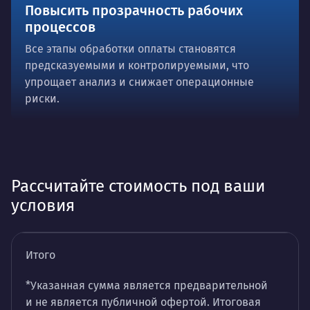
Повысить прозрачность рабочих
процессов
Все этапы обработки оплаты становятся
предсказуемыми и контролируемыми, что
упрощает анализ и снижает операционные
риски.
Рассчитайте стоимость под ваши
условия
Итого
*Указанная сумма является предварительной
и не является публичной офертой. Итоговая