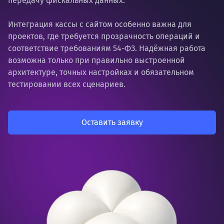
передачу фискальных данных.
Интеграция кассы с сайтом особенно важна для
проектов, где требуется прозрачность операций и
соответствие требованиям 54-ФЗ. Надёжная работа
возможна только при правильно выстроенной
архитектуре, точных настройках и обязательном
тестировании всех сценариев.
Оставить заявку