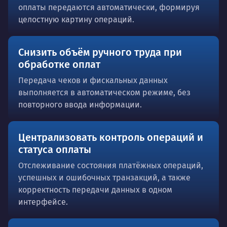
оплаты передаются автоматически, формируя
целостную картину операций.
Снизить объём ручного труда при
обработке оплат
Передача чеков и фискальных данных
выполняется в автоматическом режиме, без
повторного ввода информации.
Централизовать контроль операций и
статуса оплаты
Отслеживание состояния платёжных операций,
успешных и ошибочных транзакций, а также
корректность передачи данных в одном
интерфейсе.