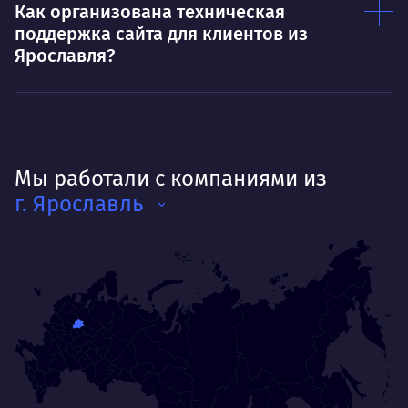
Как организована техническая
поддержка сайта для клиентов из
Ярославля?
Мы работали с компаниями из
г. Ярославль