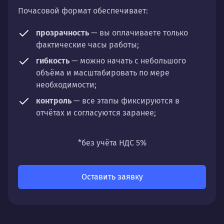
Почасовой формат обеспечивает:
прозрачность
— вы оплачиваете только
фактические часы работы;
гибкость
— можно начать с небольшого
объёма и масштабировать по мере
необходимости;
контроль
— все этапы фиксируются в
отчётах и согласуются заранее;
универсальность
— подходит для любых
направлений: стратегии, настройки,
*без учёта НДС 5%
разработки, сопровождения или аудита.
Оставить заявку