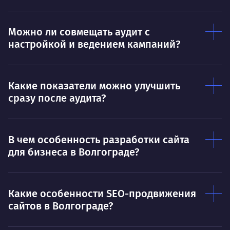
пони
О работе
нуж
Можно ли совмещать аудит с
Ты — это то, что ты делаешь. Этим всё
О 
настройкой и ведением кампаний?
сказано.
Нра
Какие показатели можно улучшить
сразу после аудита?
В чем особенность разработки сайта
для бизнеса в Волгограде?
Какие особенности SEO-продвижения
сайтов в Волгограде?