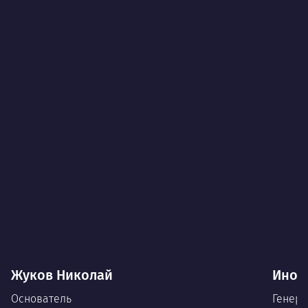
Жуков Николай
Иноз
Основатель
Генера