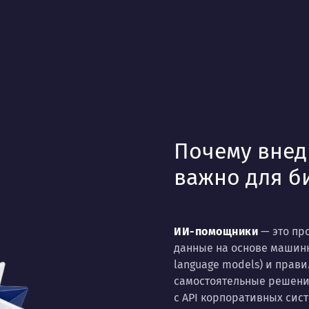
Почему вне
важно для б
ИИ-помощники
— это пр
данные на основе машинн
language models) и прав
самостоятельные решения
с API корпоративных сист