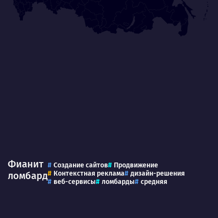
Умею
Ум
Договариваться.
Выс
пони
О работе
нуж
Ты — это то, что ты делаешь. Этим всё
О 
сказано.
Нра
Фианит
Создание сайтов
Продвижение
Контекстная реклама
дизайн-решения
ломбард
веб-сервисы
ломбарды
средняя