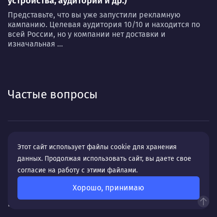
устройства, аудитории и др.)
Представьте, что вы уже запустили рекламную
кампанию. Целевая аудитория 10/10 и находится по
всей России, но у компании нет доставки и
изначальная ...
Частые вопросы
В чем особенность разработки сайта
Этот сайт использует файлы cookie для хранения
для бизнеса в Нижнем Новгороде?
данных. Продолжая использовать сайт, вы даете свое
согласие на работу с этими файлами.
Хорошо, принимаю
Какие особенности SEO-продвижения
в Нижнем Новгороде?