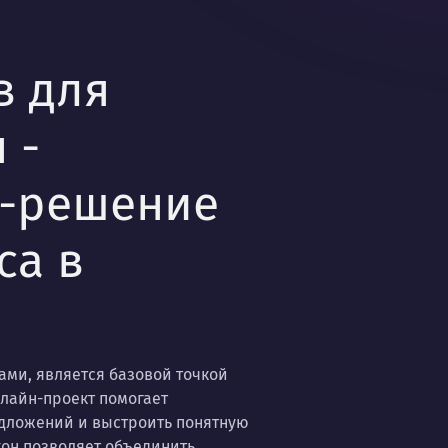
в для
 -
б-решение
са в
ами, является базовой точкой
нлайн-проект помогает
едложений и выстроить понятную
кон позволяет объединить