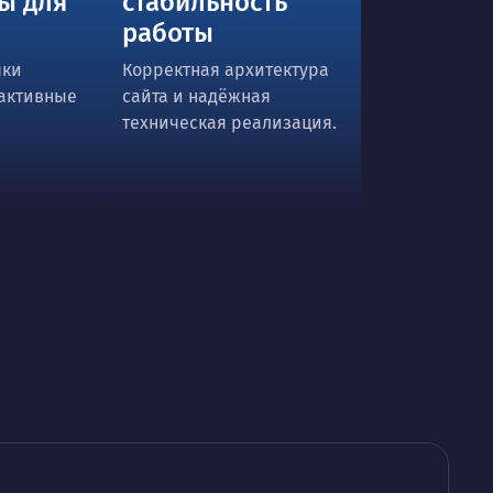
ы для
стабильность
работы
чки
Корректная архитектура
активные
сайта и надёжная
техническая реализация.