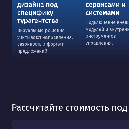
дизайна под
сервисами и
специфику
системами
турагентства
Подключение внеш
модулей и внутрен
Визуальные решения
инструментов
учитывают направления,
управления.
сезонность и формат
предложений.
Рассчитайте стоимость по