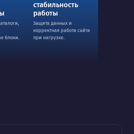
стабильность
ты
работы
аталоги,
Защита данных и
корректная работа сайта
е блоки.
при нагрузке.