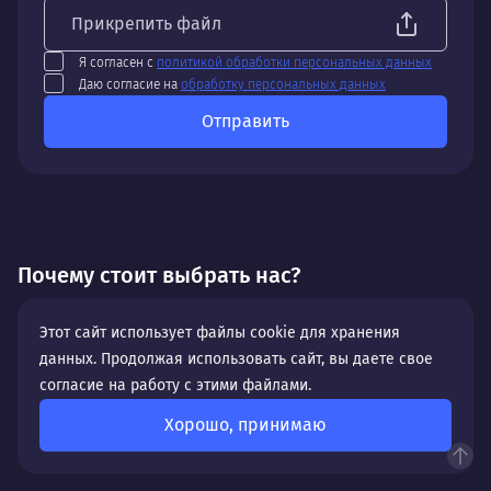
Прикрепить файл
Я согласен с
политикой обработки персональных данных
Даю согласие на
обработку персональных данных
Отправить
Почему стоит выбрать нас?
Ответов:
5
Этот сайт использует файлы cookie для хранения
✨ 24 года на рынке digital-решений
данных. Продолжая использовать сайт, вы даете свое
⛳ 20+ специалистов в команде
согласие на работу с этими файлами.
✅ 900+ реализованных проектов
⚙️ 40+ проектов в работе
Хорошо, принимаю
⚒️ 7 лет — средний срок сотрудничества