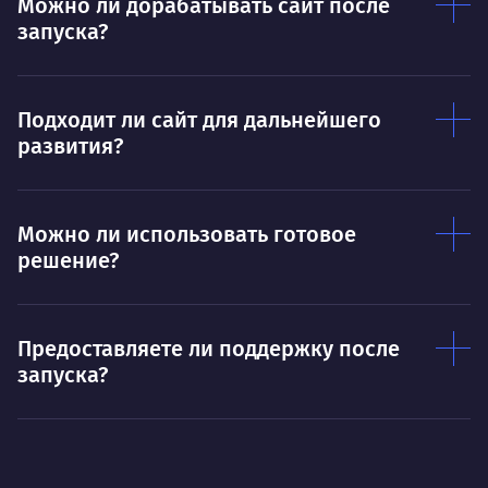
Ум
Можно ли дорабатывать сайт после
запуска?
Договариваться.
Выс
пони
О работе
нуж
Подходит ли сайт для дальнейшего
Ты — это то, что ты делаешь. Этим всё
О 
развития?
сказано.
Нра
Можно ли использовать готовое
решение?
Предоставляете ли поддержку после
запуска?