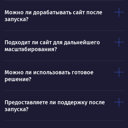
Умею
Ум
Можно ли дорабатывать сайт после
Договариваться.
Выс
запуска?
пони
О работе
нуж
Ты — это то, что ты делаешь. Этим всё
О 
Подходит ли сайт для дальнейшего
сказано.
масштабирования?
Нра
Можно ли использовать готовое
решение?
Предоставляете ли поддержку после
запуска?