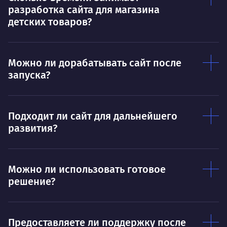
разработка сайта для магазина
Тру
Дышать. Без этого совсем не могу.
детских товаров?
соз
Умею
Ум
Можно ли дорабатывать сайт после
Договариваться.
Выс
запуска?
пони
О работе
нуж
Ты — это то, что ты делаешь. Этим всё
О 
Подходит ли сайт для дальнейшего
сказано.
развития?
Нра
Можно ли использовать готовое
решение?
Предоставляете ли поддержку после