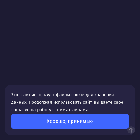
нужны сайты, которые работают как эффективная
диспетчерская: привлекают клиентов, партнёров,
абитуриентов или инвесторов со всего
федерального округа, чётко позиционируя
компанию как лидера или надёжного поставщика.
Специалисты веб-студии Flexites — это
профессионалы своего дела, которые готовы
обеспечить полный цикл разработки и продвижения
сайта в Новосибирске. Мы не просто подготавливаем
сайт: наша работа основывается на комплексном
подходе, где каждое направление нацелено на
расширение вашего бизнеса в сети. Так, мы
Этот сайт использует файлы cookie для хранения
работаем сразу в трёх направлениях:
данных. Продолжая использовать сайт, вы даете свое
Разрабатываем сайт, создавая адаптивный и
согласие на работу с этими файлами.
технологичный фундамент с упором на скорость
Хорошо, принимаю
работы, удобство управления и использования
посетителями;
Обеспечиваем настройку платного трафика через