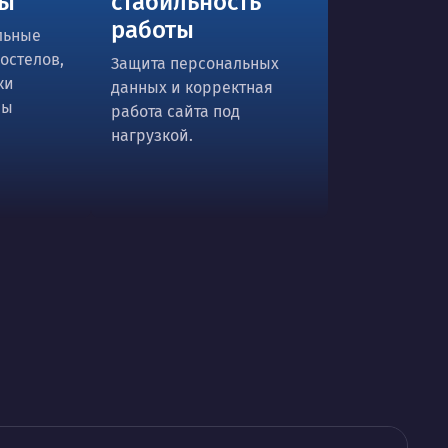
ты
стабильность
работы
льные
хостелов,
Защита персональных
ки
данных и корректная
мы
работа сайта под
нагрузкой.