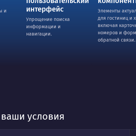
пользовательский
компонен
интерфейс
ы и
Элементы актуа
для гостиниц и 
Упрощение поиска
включая карточ
информации и
номеров и фор
навигации.
обратной связи.
д ваши условия