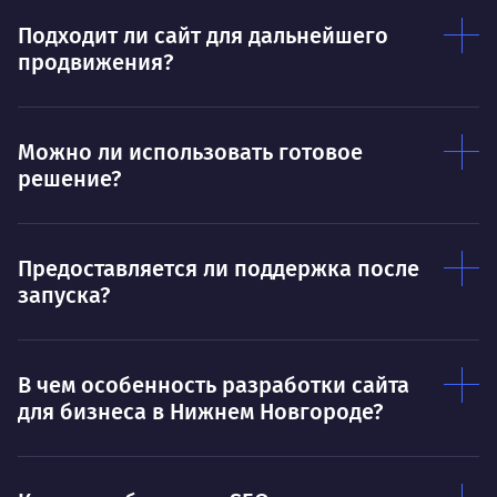
О работе
нуж
Подходит ли сайт для дальнейшего
Ты — это то, что ты делаешь. Этим всё
О 
продвижения?
сказано.
Нра
Можно ли использовать готовое
решение?
Предоставляется ли поддержка после
запуска?
В чем особенность разработки сайта
для бизнеса в Нижнем Новгороде?