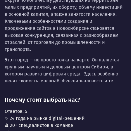
округа по количеству действующих на территории
малых предприятий, их обороту, объему инвестиций
в основной капитал, а также занятости населения.
Ключевыми особенностями создания и
продвижения сайтов в Новосибирске становятся
высокая конкуренция, связанная с разнообразием
отраслей: от торговли до промышленности и
транспорта.
Этот город — не просто точка на карте. Он является
крупным научным и деловым центром Сибири, в
котором развита цифровая среда. Здесь особенно
ценят скорость, масштаб, функциональность и те
решения, которые используют как в самом городе,
так и за его пределами. Именно поэтому бизнес
Почему стоит выбрать нас?
здесь, будь то образовательная организация или
крупное производство, требует от digital-
Ответов:
5
инструментов эффективности.
✨ 24 года на рынке digital-решений
⛳ 20+ специалистов в команде
Аудитория здесь прагматична и обращает внимание