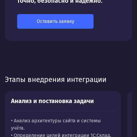
точно, безопасно и надёжно.
Оставить заявку
Этапы внедрения интеграции
Анализ и постановка задачи
П
• Анализ архитектуры сайта и системы
•
учёта.
в
• Определение целей интеграции 1С:Склад.
•