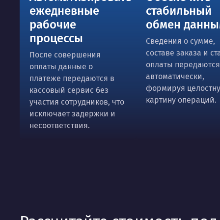
ежедневные
стабильный
рабочие
обмен данн
процессы
Сведения о сумме,
составе заказа и ст
После совершения
оплаты передаются
оплаты данные о
автоматически,
платеже передаются в
формируя целостн
кассовый сервис без
картину операций.
участия сотрудников, что
исключает задержки и
несоответствия.