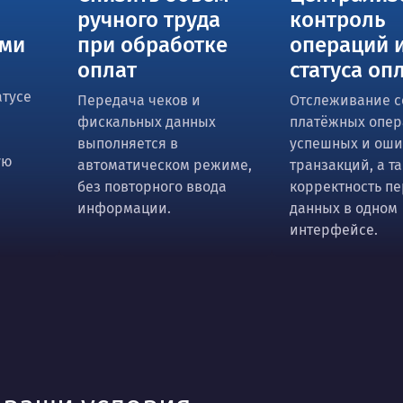
ручного труда
контроль
ыми
при обработке
операций 
оплат
статуса оп
атусе
Передача чеков и
Отслеживание с
фискальных данных
платёжных опер
выполняется в
успешных и ош
ую
автоматическом режиме,
транзакций, а т
без повторного ввода
корректность п
информации.
данных в одном
интерфейсе.