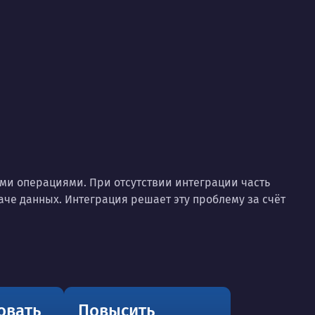
ми операциями. При отсутствии интеграции часть
че данных. Интеграция решает эту проблему за счёт
овать
Повысить