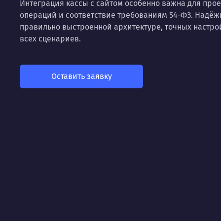
Интеграция кассы с сайтом особенно важна для прое
операций и соответствие требованиям 54-ФЗ. Надёж
правильно выстроенной архитектуре, точных настро
всех сценариев.
Оставить заявку