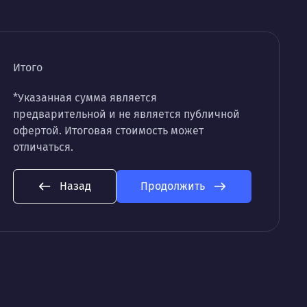
Итого
*Указанная сумма является
предварительной и не является публичной
офертой. Итоговая стоимость может
отличаться.
Назад
Продолжить