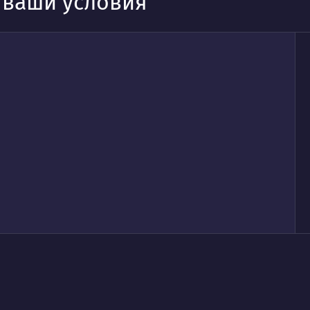
д ваши условия