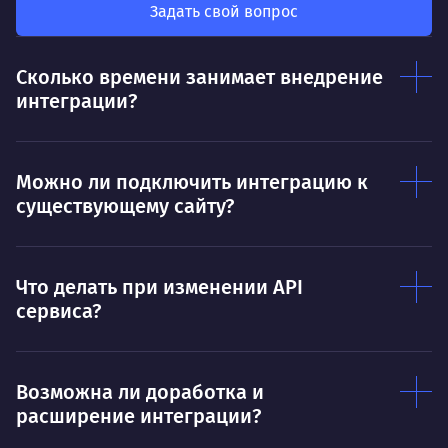
так
был больше, чем сумма результатов
Задать свой вопрос
клие
каждого в отдельности
Нр
Сколько времени занимает внедрение
Нравится
интеграции?
Тру
Дышать. Без этого совсем не могу.
соз
Умею
Ум
Можно ли подключить интеграцию к
существующему сайту?
Договариваться.
Выс
пони
О работе
нуж
Что делать при изменении API
Ты — это то, что ты делаешь. Этим всё
О 
сервиса?
сказано.
Нра
Возможна ли доработка и
расширение интеграции?