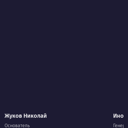
Жуков Николай
Иноз
Основатель
Генера