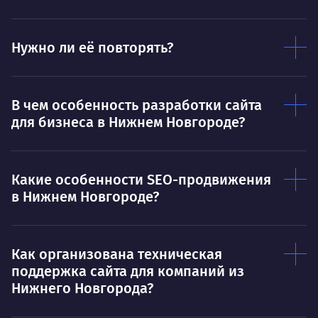
пони
О работе
нуж
Нужно ли её повторять?
Ты — это то, что ты делаешь. Этим всё
О 
сказано.
Нра
В чем особенность разработки сайта
для бизнеса в Нижнем Новгороде?
Какие особенности SEO-продвижения
в Нижнем Новгороде?
Как организована техническая
поддержка сайта для компаний из
Нижнего Новгорода?