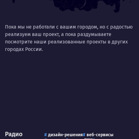
Ум
Договариваться.
Выс
пони
О работе
Пока мы не работали с вашим городом, но с радостью
нуж
реализуем ваш проект, а пока раздумываете
Ты — это то, что ты делаешь. Этим всё
посмотрите наши реализованные проекты в других
О 
сказано.
городах России.
Нра
Радио
дизайн-решения
веб-сервисы