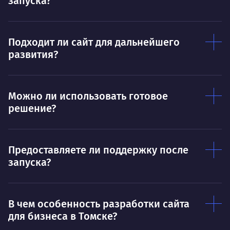
запуска?
Договариваться.
Выс
пони
О работе
нуж
Подходит ли сайт для дальнейшего
Ты — это то, что ты делаешь. Этим всё
О 
развития?
сказано.
Нра
Можно ли использовать готовое
решение?
Предоставляете ли поддержку после
запуска?
В чем особенность разработки сайта
для бизнеса в Томске?