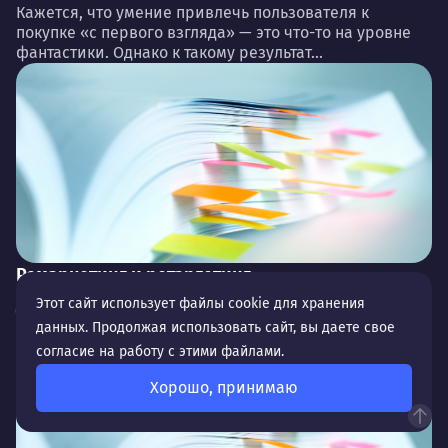
Кажется, что умение привлечь пользователя к
покупке «с первого взгляда» — это что-то на уровне
фантастики. Однако к такому результат...
Ремаркетинг и ретаргетинг
Для еще более точной и эффективной работы с
Этот сайт использует файлы cookie для хранения
целевой аудиторией специалисты используют
данных. Продолжая использовать сайт, вы даете свое
разные форматы привлечения клиентов,
согласие на работу с этими файлами.
оптимизируют кампании и воз...
Хорошо, принимаю