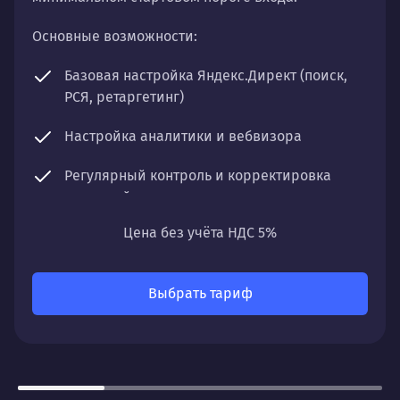
Основные возможности:
Базовая настройка Яндекс.Директ (поиск,
РСЯ, ретаргетинг)
Настройка аналитики и вебвизора
Регулярный контроль и корректировка
кампаний
Цена без учёта НДС 5%
Отчетность по ключевым показателям
Что получите:
Выбрать тариф
Стабильный поток заявок с минимальными
временными затратами. Понятную систему
отчетности и рекомендации для дальнейшего
развития.