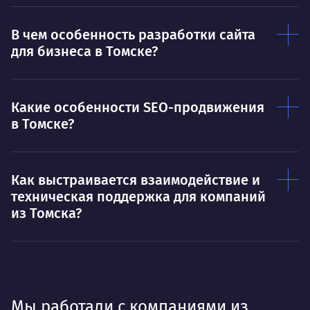
Ты — это то, что ты делаешь. Этим всё
О 
сказано.
В чем особенность разработки сайта
для бизнеса в Томске?
Нра
Какие особенности SEO-продвижения
в Томске?
Как выстраивается взаимодействие и
техническая поддержка для компаний
из Томска?
Мы работали с компаниями из