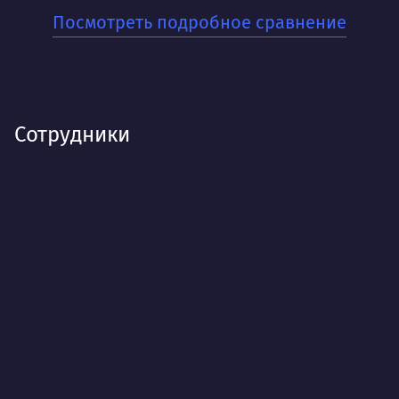
Для кого:
Посмотреть подробное сравнение
Для стартапов и малого бизнеса, которые хотят
быстро начать получать заявки и тестировать
спрос на свои товары или услуги. Когда важна
скорость запуска и прозрачность результатов.
Сотрудники