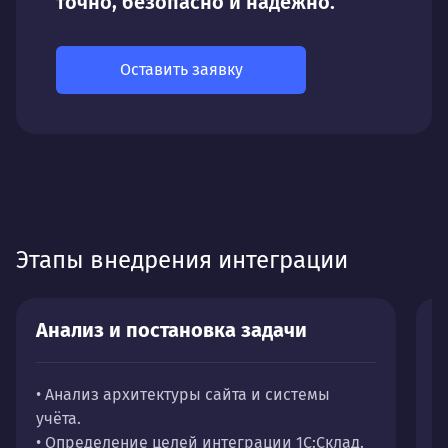
точно, безопасно и надёжно.
Оставить заявку
Этапы внедрения интеграции
Анализ и постановка задачи
П
• Анализ архитектуры сайта и системы
•
учёта.
в
• Определение целей интеграции 1С:Склад.
•