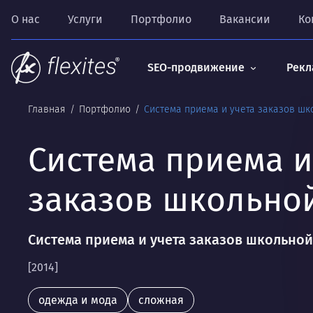
О нас
Услуги
Портфолио
Вакансии
Ко
SEO-продвижение
Рекл
Главная
Портфолио
Система приема и учета заказов ш
Система приема и
заказов школьно
Система приема и учета заказов школьно
[2014]
одежда и мода
сложная