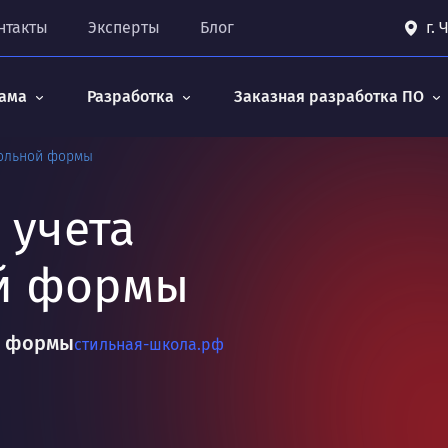
нтакты
Эксперты
Блог
г.
ама
Разработка
Заказная разработка ПО
кольной формы
 учета
й формы
й формы
стильная-школа.рф