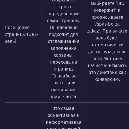
выбираете `url:
строго
содержит` и
определённую
прописываете
вами страницу.
`/spasibo-za-
Посещение
Он идеально
zakaz`. При заказе
страницы (URL-
подходит для
цель будет
цель)
отслеживания
автоматически
заполнения
достигнута, после
корзины,
чего Метрика
перехода на
начнёт учитывать
страницу
это действие как
"Спасибо за
конверсию.
заказ!" или
скачивания
прайс-листа.
Это самая
объективная и
информативная