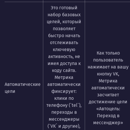
Это готовый
набор базовых
целей, который
позволяет
быстро начать
отслеживать
ключевую
Как только
активность, не
пользователь
имея доступа к
нажимает на вашу
коду сайта.
кнопку VK,
Метрика
Метрика
Автоматические
автоматически
автоматически
цели
фиксирует:
засчитает
клики по
достижение цели
телефону (`tel`),
«Автоцель:
переходы в
Переход в
мессенджеры
мессенджер»
(`VK` и другие),