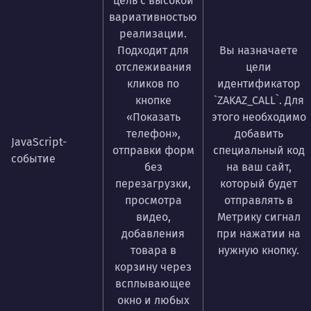
цель с высокой
вариативностью
реализации.
Подходит для
Вы назначаете
отслеживания
цели
кликов по
идентификатор
кнопке
`ZAKAZ_CALL`. Для
«Показать
этого необходимо
телефон»,
добавить
JavaScript-
отправки форм
специальный код
событие
без
на ваш сайт,
перезагрузки,
который будет
просмотра
отправлять в
видео,
Метрику сигнал
добавления
при нажатии на
товара в
нужную кнопку.
корзину через
всплывающее
окно и любых